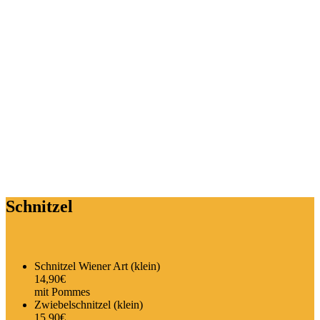
Speiseka
„Kein Genuss ist vorrübergehend, denn der Eindruck, den
er zurück lässt, ist bleibend“.
Johann Wolfgang von Goethe
Schnitzel
Schnitzel Wiener Art (klein)
14,90€
mit Pommes
Zwiebelschnitzel (klein)
15,90€