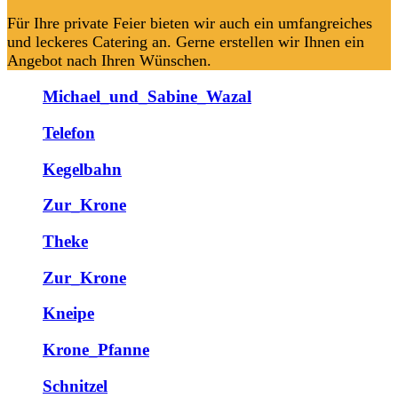
Für Ihre private Feier bieten wir auch ein umfangreiches
und leckeres Catering an. Gerne erstellen wir Ihnen ein
Angebot nach Ihren Wünschen.
Michael_und_Sabine_Wazal
Telefon
Kegelbahn
Zur_Krone
Theke
Zur_Krone
Kneipe
Krone_Pfanne
Schnitzel