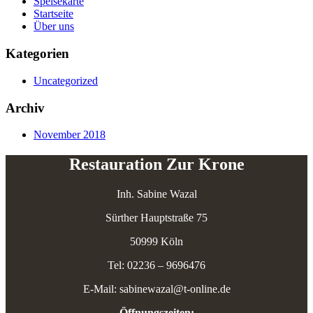
Speisekarte
Startseite
Über uns
Kategorien
Uncategorized
Archiv
November 2018
Restauration Zur Krone
Inh. Sabine Wazal
Sürther Hauptstraße 75
50999 Köln
Tel: 02236 – 9696476
E-Mail: sabinewazal@t-online.de
Öffnungszeiten: