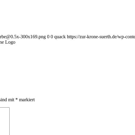
eFarbe@0.5x-300x169.png
0
0
quack
https://zur-krone-suerth.de/wp-c
one Logo
sind mit
*
markiert