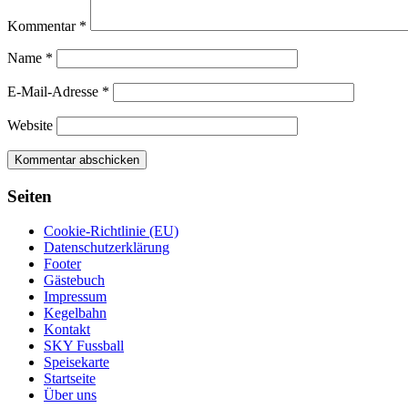
Kommentar
*
Name
*
E-Mail-Adresse
*
Website
Seiten
Cookie-Richtlinie (EU)
Datenschutzerklärung
Footer
Gästebuch
Impressum
Kegelbahn
Kontakt
SKY Fussball
Speisekarte
Startseite
Über uns